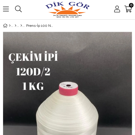
0
Prens-İp 100 Numara Boyasız 120D/2 1kg Çekim İpi