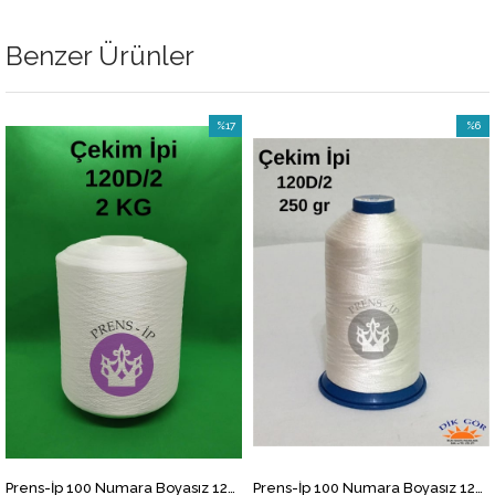
Benzer Ürünler
%17
%6
İndirim
İndirim
%17İndirim
%6İndi
Prens-İp 100 Numara Boyasız 120D/2 2kg Çekim İpi
Prens-İp 100 Numara Boyasız 120D/2 Çekim İpi