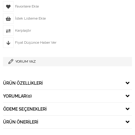
Favorilere Ekle
İstek Listeme Ekle
Karşılaştır
Fiyat Düşünce Haber Ver
YORUM YAZ
ÜRÜN ÖZELLIKLERI
YORUMLAR
(0)
ÖDEME SEÇENEKLERI
ÜRÜN ÖNERILERI