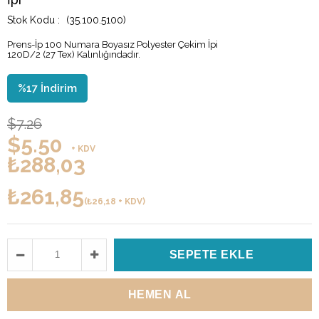
(35.100.5100)
Prens-İp 100 Numara Boyasız Polyester Çekim İpi
120D/2 (27 Tex) Kalınlığındadır.
%
17
İndirim
$7.26
$5.50
+ KDV
₺288,03
₺261,85
(₺26,18 + KDV)