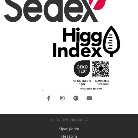
-
-
ALIŞVERİŞ BİLGİLERİ
Siparişlerim
Hesabım