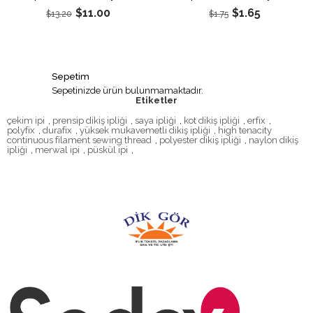
$11.00
$1.65
$13.20
$1.75
Sepetim
Sepetinizde ürün bulunmamaktadır.
Etiketler
çekim ipi
,
prensip dikiş ipliği
,
saya ipliği
,
kot dikiş ipliği
,
erfix
,
polyfix
,
durafix
,
yüksek mukavemetli dikiş ipliği
,
high tenacity
continuous filament sewing thread
,
polyester dikiş ipliği
,
naylon dikiş
ipliği
,
merwal ipi
,
püskül ipi
,